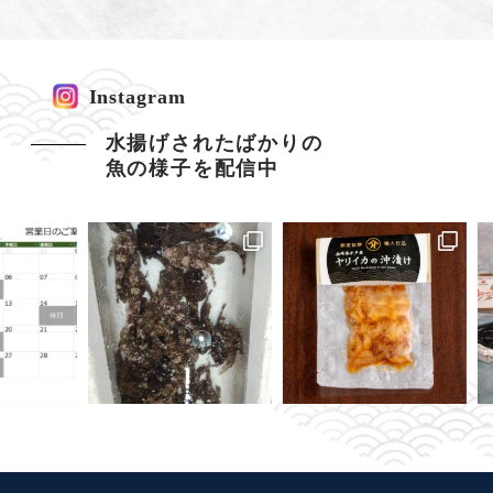
Instagram
水揚げされたばかりの
魚の様子を配信中
マジ
玄海灘）16,500円/箱 〇ア
———— 〇クエ（佐賀・唐津）7,800円/kg 〇アオ
———————————————— 〇マナガツオ（山口・下関）6,
今週の入荷情報 —————————————————— 〇ア
今週の入荷情報 ————————
**8月