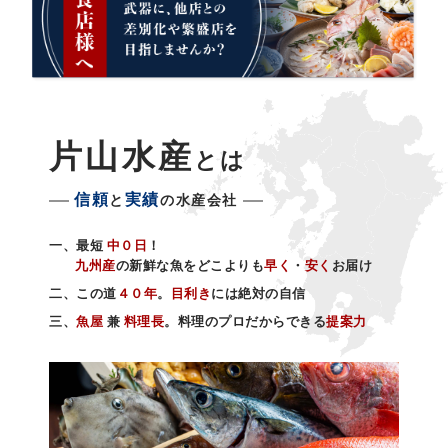
片山水産
とは
信頼
実績
と
の水産会社
一、最短
中０日
！
九州産
の新鮮な魚をどこよりも
早く
・
安く
お届け
二、この道
４０年
。
目利き
には絶対の自信
三、
魚屋
兼
料理長
。料理のプロだからできる
提案力