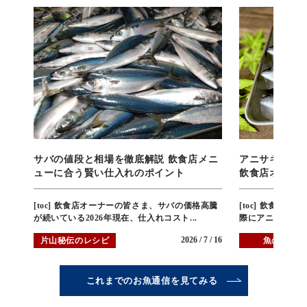
サバの値段と相場を徹底解説 飲食店メニ
アニサキスか
ューに合う賢い仕入れのポイント
飲食店オーナ
[toc] 飲食店オーナーの皆さま、サバの価格高騰
[toc] 飲食店
が続いている2026年現在、仕入れコスト...
際にアニサキスに
2026 / 7 / 16
片山秘伝のレシピ
魚の雑学
これまでのお魚通信を見てみる