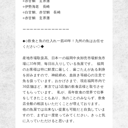
○赤甘鯛 玄界灘
○伊勢海老 長崎
○白甘鯛、赤甘鯛 長崎
○赤甘鯛 玄界灘
ーーーーーーーーーーーーー
◆◇飲食と魚の仕入れ一筋40年！九州の魚はお任せ
ください◇◆
産地市場取扱高、日本一の福岡中央卸売市場鮮魚市
場に35年間、毎日出入りしている魚屋です。 福岡
のお客様は特に鮮度に厳しく、歯ごたえがある刺身
を好みますので、神経締め、血抜き等細心の注意で
魚を扱っています。おかげさまで、現在福岡市内で
30店舗ほど、東京では5店舗の飲食店様と取引させ
てもらっています。 私が、長年飲食の世界で仕事
をしてきたこともあり、魚のことのみならず、飲食
店全般の相談もいただくことが増えております。
他の魚屋では出来ない提案も可能だと自負していま
すので、まずは一度使ってみてください。きっと気
に入っていただけると思います。