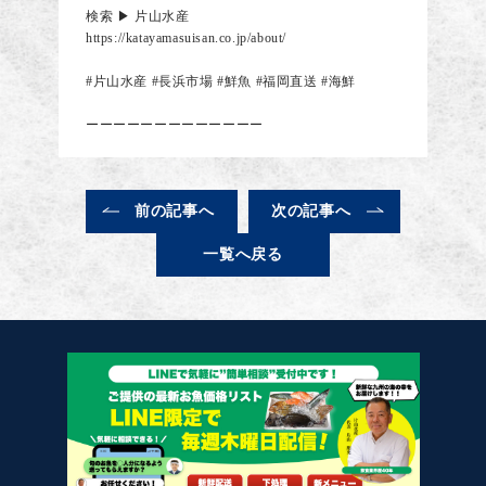
検索 ▶︎ 片山水産
https://katayamasuisan.co.jp/about/
#片山水産
#長浜市場
#鮮魚
#福岡直送
#海鮮
ーーーーーーーーーーーーー
前の記事へ
次の記事へ
一覧へ戻る