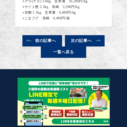
○アラ(クエ) 3.8kg 玄界灘 10,200円/kg
○ヤイト鰹 2.3kg 長崎 3,200円/kg
○甘鯛 1.5kg 玄界灘 4,600円/kg
○ごまフグ 長崎 4,400円/箱
前の記事へ
次の記事へ
一覧へ戻る