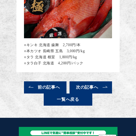
○キンキ 北海道 歯舞 2,700円/本
○本カツオ 長崎県 五島 3,000円/kg
○タラ 北海道 根室 1,800円/kg
○タラ白子 北海道 4,200円/パック
前の記事へ
次の記事へ
一覧へ戻る