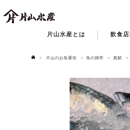
片山水産とは
飲食店
>
片山のお魚通信
>
魚の雑学
>
真鯖
>