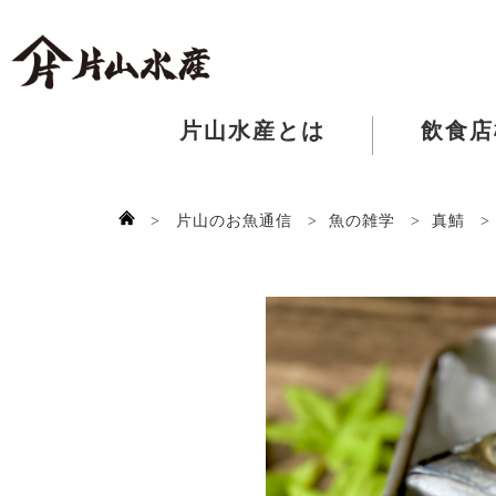
片山水産とは
飲食店
>
片山のお魚通信
>
魚の雑学
>
真鯖
>