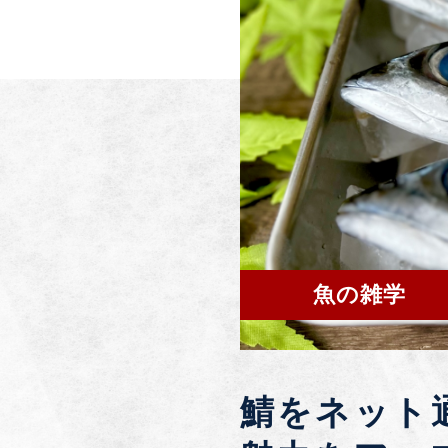
魚の雑学
鯖をネット