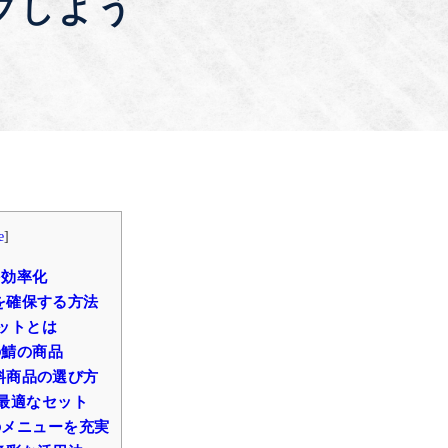
プしよう
e
]
を効率化
を確保する方法
ットとは
の鯖の商品
料商品の選び方
最適なセット
メニューを充実