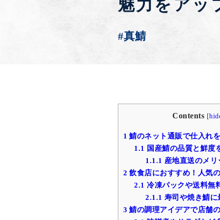
魅力をアッ
#真鯖
Contents
[
hid
1
鯖のネット通販で仕入れ
1.1
国産鯖の品質と鮮度
1.1.1
産地直送のメリ
2
飲食店におすすめ！人気
2.1
冷凍パックや送料無
2.1.1
寿司や焼き鯖に
3
鯖の調理アイデアで店舗の