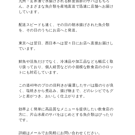
九州・玄界灘で水揚げされる鮮度抜群のサバはもちろ
ん、さまざまな魚介類を産地直送で迅速に店舗へお届け
しています。
配送スピードも速く、その日の朝水揚げされた魚介類
を、その日のうちにお店へと発送。
東京へは翌日、西日本へは翌々日にお店へ直接お届けし
ています。
鮮魚や活魚だけでなく、冷凍品や加工品なども幅広く取
り扱っており、個人経営などの小規模な飲食店の小ロッ
トにも対応しています。
この道40年のプロの目利きが厳選したサバは脂のりが良
く、塩焼きから煮込み、揚げ物まで、どのレシピでもグ
ンと差がつき、おいしく仕上がります。
効率よく簡単に高品質なメニューを提供したい飲食店の
方に、片山水産のサバをはじめとする魚介類はぴったり
です。
詳細はメールでお気軽にお問い合わせください。