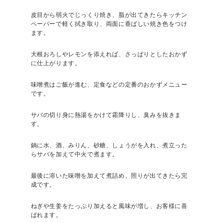
皮目から弱火でじっくり焼き、脂が出てきたらキッチン
ペーパーで軽く拭き取り、両面に香ばしい焼き色をつけ
ます。
大根おろしやレモンを添えれば、さっぱりとしたおかず
に仕上がります。
味噌煮はご飯が進む、定食などの定番のおかずメニュー
です。
サバの切り身に熱湯をかけて霜降りし、臭みを抜きま
す。
鍋に水、酒、みりん、砂糖、しょうがを入れ、煮立った
らサバを加えて中火で煮ます。
最後に溶いた味噌を加えて煮詰め、照りが出てきたら完
成です。
ねぎや生姜をたっぷり加えると風味が増し、お客様に喜
ばれます。