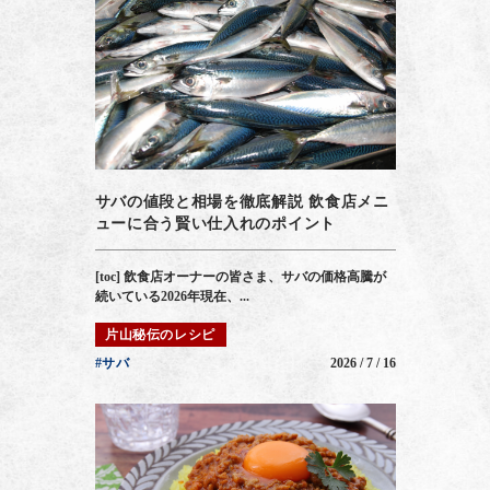
サバの値段と相場を徹底解説 飲食店メニ
ューに合う賢い仕入れのポイント
[toc] 飲食店オーナーの皆さま、サバの価格高騰が
続いている2026年現在、...
片山秘伝のレシピ
#サバ
2026 / 7 / 16