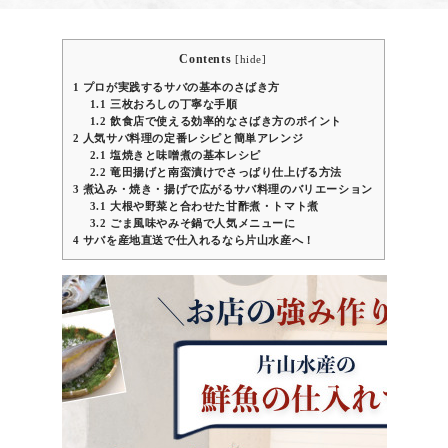
Contents
[
hide
]
1
プロが実践するサバの基本のさばき方
1.1
三枚おろしの丁寧な手順
1.2
飲食店で使える効率的なさばき方のポイント
2
人気サバ料理の定番レシピと簡単アレンジ
2.1
塩焼きと味噌煮の基本レシピ
2.2
竜田揚げと南蛮漬けでさっぱり仕上げる方法
3
煮込み・焼き・揚げで広がるサバ料理のバリエーション
3.1
大根や野菜と合わせた甘酢煮・トマト煮
3.2
ごま風味やみそ鍋で人気メニューに
4
サバを産地直送で仕入れるなら片山水産へ！