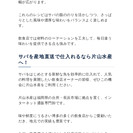
幅が広がります。
これらのレシピはサバの脂ののりを活かしつつ、さっぱ
りとした風味や濃厚な味わいをバランスよく楽しめま
す。
飲食店では材料のローテーションを工夫して、毎日違う
味わいを提供できる点も強みです。
サバを産地直送で仕入れるなら片山水産
へ！
サバをはじめとする新鮮な魚を効率的に仕入れて、人気
の料理を展開したい飲食店オーナーの皆様、ぜひこの機
会に片山水産をご利用ください。
片山水産は福岡県の台所・長浜市場に拠点を置く、イン
ターネット通販専門卸です。
味や鮮度にうるさい博多の多くの飲食店からご愛顧いた
だき、地元での実績も豊富です。