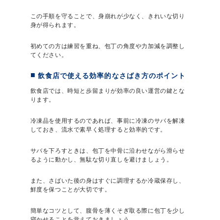
この手順を守ることで、身崩れが少なく、きれいな切り
身が得られます。
初めての方は練習を重ね、包丁の角度や力加減を調整し
てください。
飲食店で使える効率的なさばき方のポイント
飲食店では、時短と歩留まりが効率の良い運営の鍵とな
ります。
冷凍品を使用するのであれば、事前に冷凍のサバを解凍
しておき、流水で素早く処理すると効率的です。
サバを下ろすときは、包丁を中骨に沿わせながら滑らせ
るように動かし、無駄な切り直しを避けましょう。
また、さばいた後の身はすぐに調理するか冷蔵保存し、
鮮度を保つことが大切です。
簡単なコツとして、腹骨を薄くそぎ取る際に包丁を少し
寝かせることを覚えておきましょう。