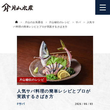
>
片山のお魚通信
>
片山秘伝のレシピ
>
サバ
>
人気サ
バ料理の簡単レシピとプロが実践するさばき方
片山秘伝のレシピ
人気サバ料理の簡単レシピとプロが
実践するさばき方
#サバ
2026 / 06 / 03