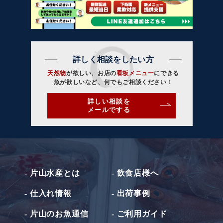
詳しく相談をしたい方
天然物
が欲しい、お店の
看板メニュー
にできる
魚が欲しいなど、何でもご相談ください！
詳しい相談を
メールでする
- 片山水産とは
- 飲食店様へ
- 仕入れ情報
- 出荷事例
- 片山のお魚通信
- ご利用ガイド