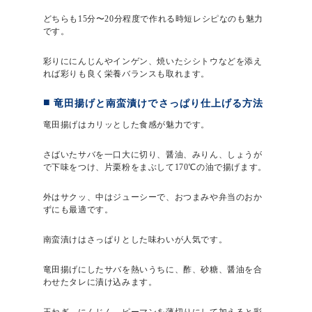
どちらも15分〜20分程度で作れる時短レシピなのも魅力
です。
彩りににんじんやインゲン、焼いたシシトウなどを添え
れば彩りも良く栄養バランスも取れます。
竜田揚げと南蛮漬けでさっぱり仕上げる方法
竜田揚げはカリッとした食感が魅力です。
さばいたサバを一口大に切り、醤油、みりん、しょうが
で下味をつけ、片栗粉をまぶして170℃の油で揚げます。
外はサクッ、中はジューシーで、おつまみや弁当のおか
ずにも最適です。
南蛮漬けはさっぱりとした味わいが人気です。
竜田揚げにしたサバを熱いうちに、酢、砂糖、醤油を合
わせたタレに漬け込みます。