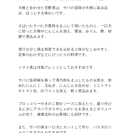
大根と合わせた甘酢煮は、サバの旨味が大根に染み込
み、ほっとする味わいです。
さばいたサバに片栗粉をまぶして焼いたものと、一口大
に切った大根やにんじんを加え、醤油、みりん、酢、砂
糖で煮込みます。
煮汁が少し残る程度で火を止めると味がなじみやすく、
定食のおかずなどにぴったりの料理です。
トマト煮は洋風アレンジとしておすすめです。
サバに塩胡椒を振って薄力粉をまぶしたものを焼き、炒
めたにんにく、玉ねぎ、にんじんを合わせ、ミニトマト
やトマト缶、白ワインを加え、軽く煮込みます。
ブロッコリーやきのこ類をソースに加えたり、盛り付け
るときにアスパラガスやじゃがいもを添えるとボリュー
ムが出て、健康志向のお客様にも好評です。
また、サバの身を一口大にカットして作り、パスタのソ
ースにするのもおすすめです。