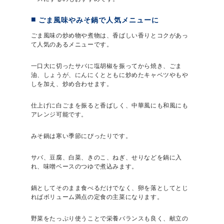
ごま風味やみそ鍋で人気メニューに
ごま風味の炒め物や煮物は、香ばしい香りとコクがあっ
て人気のあるメニューです。
一口大に切ったサバに塩胡椒を振ってから焼き、ごま
油、しょうが、にんにくとともに炒めたキャベツやもや
しを加え、炒め合わせます。
仕上げに白ごまを振ると香ばしく、中華風にも和風にも
アレンジ可能です。
みそ鍋は寒い季節にぴったりです。
サバ、豆腐、白菜、きのこ、ねぎ、せりなどを鍋に入
れ、味噌ベースのつゆで煮込みます。
鍋としてそのまま食べるだけでなく、卵を落としてとじ
ればボリューム満点の定食の主菜になります。
野菜をたっぷり使うことで栄養バランスも良く、献立の