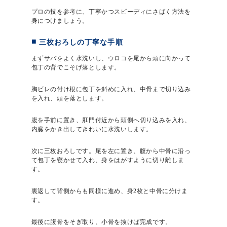
プロの技を参考に、丁寧かつスピーディにさばく方法を
身につけましょう。
三枚おろしの丁寧な手順
まずサバをよく水洗いし、ウロコを尾から頭に向かって
包丁の背でこそげ落とします。
胸ビレの付け根に包丁を斜めに入れ、中骨まで切り込み
を入れ、頭を落とします。
腹を手前に置き、肛門付近から頭側へ切り込みを入れ、
内臓をかき出してきれいに水洗いします。
次に三枚おろしです。尾を左に置き、腹から中骨に沿っ
て包丁を寝かせて入れ、身をはがすように切り離しま
す。
裏返して背側からも同様に進め、身2枚と中骨に分けま
す。
最後に腹骨をそぎ取り、小骨を抜けば完成です。