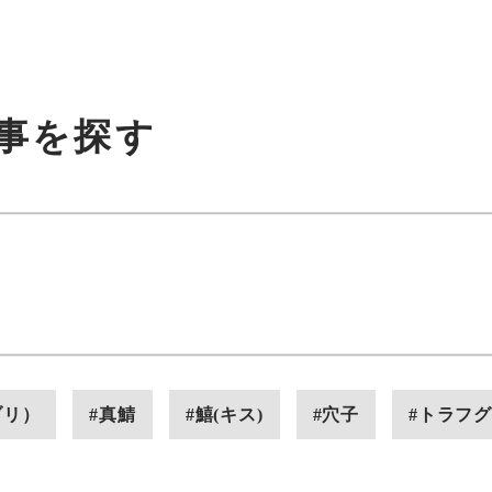
事を探す
ブリ）
#真鯖
#鱚(キス)
#穴子
#トラフグ