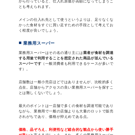
から行っていると、仕入れ原価が高額になってしまうこ
とも考えられます。
メインの仕入れ先として使うというよりは、足りなくな
かった食材をすぐに買い足すための手段として考えてお
く程度が良いでしょう。
業務用スーパー
業務用スーパーはその名の通り主には
業者が食材を調達
する用途で利用することを想定された商品が並んでいる
スーパーです
（一般消費者も利用できるケースが多いで
す）。
店舗数は一般小売店ほどではありませんが、比較的多く
点在。店舗からアクセスの良い業務用スーパーを探すこ
とは難しくないでしょう。
最大のポイントは一店舗で多くの食材を調達可能であり
ながら、業務用で一般の店舗よりも大量のロットで販売
されがちであり、価格が抑えめである点。
価格、品ぞろえ、利便性など総合的な観点から使い勝手
が良い
と言えるでしょう。また、多くの業務用スーパー