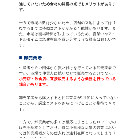
過していないため食材の鮮度の点でもメリットがありま
す。
一方で市場の数は少ないため、店舗の立地によっては往
復するまでに移動コストがかかる可能性があります。ま
た、市場は開場時間が決まっているため、営業中やアイ
ドルタイムに急遽在庫を買い足すような対応は難しいで
す。
卸売業者
生産者や近い団体から買い付けを行っている卸売業者で
すが、市場で仲買人に競りなどで販売するだけでなく、
小売店・飲食店に直接販売するような業務を行っている
場合があります。
卸売業者から購入すると仲卸業者が1社間に入っていない
ことから、調達コストをさらに下げることが期待できま
す。
一方で、卸売業者の多くは相応にまとまったロットでの
販売を基本としており、特に小規模な店舗の営業におい
ては卸売業者からの仕入れは過剰在庫となってしまうリ