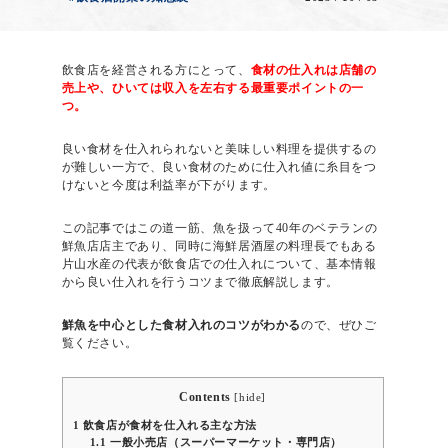
飲食店を経営される方にとって、
食材の仕入れは店舗の
売上や、ひいては収入を左右する最重要ポイントの一
つ。
良い食材を仕入れられないと美味しい料理を提供するの
が難しい一方で、良い食材のために仕入れ値に糸目をつ
けないと今度は利益率が下がります。
この記事ではこの道一筋、魚を扱って40年のベテランの
鮮魚店店主であり、同時に海鮮居酒屋の料理長でもある
片山水産の代表が飲食店での仕入れについて、基本情報
から良い仕入れを行うコツまで徹底解説します。
鮮魚を中心とした食材入れのコツがわかる
ので、ぜひご
覧ください。
Contents
[
hide
]
1
飲食店が食材を仕入れる主な方法
1.1
一般小売店（スーパーマーケット・専門店）