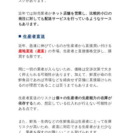
スクがあります。
近年では卸売業者が
ネット店舗を営業し、比較的小口の
発注に対しても配送サービスを行っているようなケース
もあります。
生産者直送
近年、急速に伸びているのが生産者から直接買い付ける
産地直送（産直）
の市場。生産者と直接価格交渉し、購
買する形です。
間に一切の業者が入らないため、価格は交渉次第で大き
く抑えられる可能性があります。加えて、鮮度が命の生
鮮食品であれば市場などを経由せず店舗に直接届けられ
るのが理想であることは言うまでもありません。
生産者直送のリスクは
個々の生産者の生産能力の在庫が
依存する
ため、想定している仕入れが行えない可能性が
ある点です。
また、鮮魚・生肉などの生鮮食品は生産者にとって在庫
リスクが高いため、産直に対応できる生産者がまだ少な
く、業者を探すのが難しいことも挙げられます。