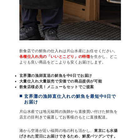
飲食店での鮮魚の仕入れは片山水産にお任せください。
各種仕入れ先の「いいとこどり」の特徴
を生かし、どこ
よりも良い商品をどこよりも安くお届けします。
玄界灘の漁師直送の鮮魚を中0日でお届け
大量仕入れ大量販売で安価での商品提供が可能
飲食店様必見！メニューもセットでご提案
玄界灘の漁師直仕入れの鮮魚を最短中0日で
お届け
片山水産では地元福岡の漁師から直接買い付けた鮮魚を
店主の目利きで厳選してお客様のもとに直接配送。
港から空港が近い福岡の地の利も活かし、
東京にも水揚
げされた翌日にお届けできるため、鮮度バツグンです。