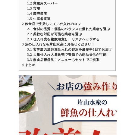
1.2
業務用スーパー
1.3
市場
1.4
卸売業者
1.5
生産者直送
2
飲食店で失敗しにくい仕入れのコツ
2.1
食材の品質・価格のバランスに優れた業者を選ぶ
2.2
柔軟な対応が可能な業者を選ぶ
2.3
仕入れ先を複数用意し、リスクヘッジする
3
魚の仕入れなら片山水産にお任せください！
3.1
玄界灘の漁師直仕入れの鮮魚を最短中0日でお届け
3.2
大量仕入れ大量販売で安価での商品提供が可能
3.3
飲食店様必見！メニューもセットでご提案
4
まとめ