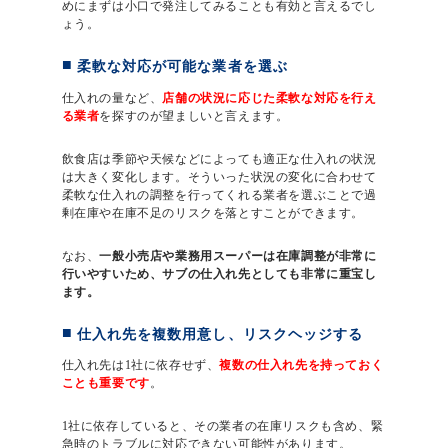
めにまずは小口で発注してみることも有効と言えるでし
ょう。
柔軟な対応が可能な業者を選ぶ
仕入れの量など、
店舗の状況に応じた柔軟な対応を行え
る業者
を探すのが望ましいと言えます。
飲食店は季節や天候などによっても適正な仕入れの状況
は大きく変化します。そういった状況の変化に合わせて
柔軟な仕入れの調整を行ってくれる業者を選ぶことで過
剰在庫や在庫不足のリスクを落とすことができます。
なお、
一般小売店や業務用スーパーは在庫調整が非常に
行いやすいため、サブの仕入れ先としても非常に重宝し
ます。
仕入れ先を複数用意し、リスクヘッジする
仕入れ先は1社に依存せず、
複数の仕入れ先を持っておく
ことも重要です
。
1社に依存していると、その業者の在庫リスクも含め、緊
急時のトラブルに対応できない可能性があります。