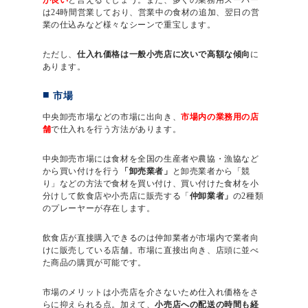
は24時間営業しており、営業中の食材の追加、翌日の営
業の仕込みなど様々なシーンで重宝します。
ただし、
仕入れ価格は一般小売店に次いで高額な傾向
に
あります。
市場
中央卸売市場などの市場に出向き、
市場内の業務用の店
舗
で仕入れを行う方法があります。
中央卸売市場には食材を全国の生産者や農協・漁協など
から買い付けを行う
「卸売業者」
と卸売業者から「競
り」などの方法で食材を買い付け、買い付けた食材を小
分けして飲食店や小売店に販売する「
仲卸業者」
の2種類
のプレーヤーが存在します。
飲食店が直接購入できるのは仲卸業者が市場内で業者向
けに販売している店舗。市場に直接出向き、店頭に並べ
た商品の購買が可能です。
市場のメリットは小売店を介さないため仕入れ価格をさ
らに抑えられる点。加えて、
小売店への配送の時間も経