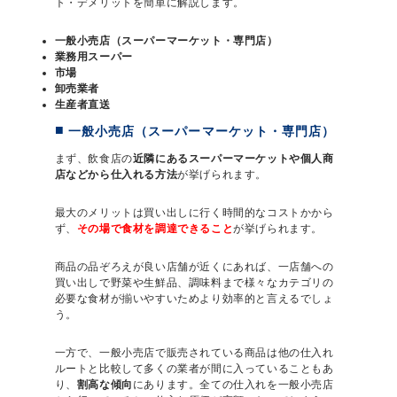
ト・デメリットを簡単に解説します。
一般小売店（スーパーマーケット・専門店）
業務用スーパー
市場
卸売業者
生産者直送
一般小売店（スーパーマーケット・専門店）
まず、飲食店の
近隣にあるスーパーマーケットや個人商
店などから仕入れる方法
が挙げられます。
最大のメリットは買い出しに行く時間的なコストかから
ず、
その場で食材を調達できること
が挙げられます。
商品の品ぞろえが良い店舗が近くにあれば、一店舗への
買い出しで野菜や生鮮品、調味料まで様々なカテゴリの
必要な食材が揃いやすいためより効率的と言えるでしょ
う。
一方で、一般小売店で販売されている商品は他の仕入れ
ルートと比較して多くの業者が間に入っていることもあ
り、
割高な傾向
にあります。全ての仕入れを一般小売店