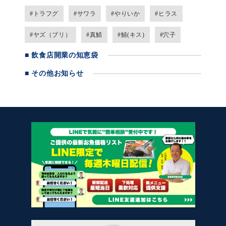
#トラフグ
#サワラ
#やりいか
#ヒラス
#ヤズ（ブリ）
#真鯖
#鱚(キス)
#穴子
■
飲食店開業の知恵袋
■
その他お知らせ