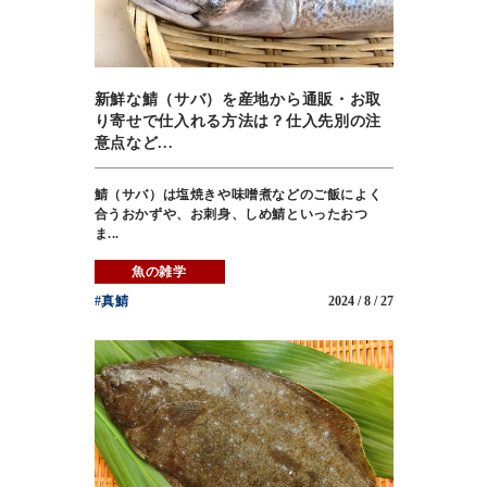
新鮮な鯖（サバ）を産地から通販・お取
り寄せで仕入れる方法は？仕入先別の注
意点など...
鯖（サバ）は塩焼きや味噌煮などのご飯によく
合うおかずや、お刺身、しめ鯖といったおつ
ま...
魚の雑学
#真鯖
2024 / 8 / 27