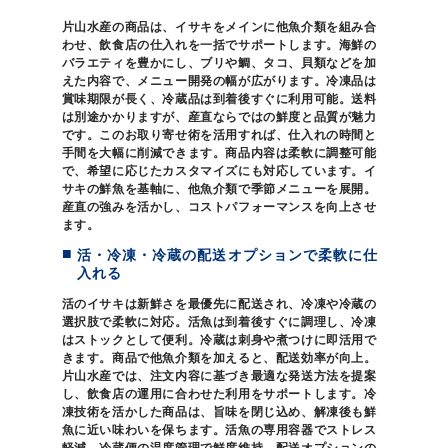
片山水産の商品は、イサキをメインに他魚介類を組み合
わせ、飲食店の仕入れを一括でサポートします。海鮮の
バラエティを豊かにし、ブリや鯛、タコ、貝類などを加
えた内容で、メニュー開発の幅が広がります。冷凍品は
賞味期限が長く、冷蔵品は到着後すぐに利用可能。送料
は別途かかりますが、産直ならではの鮮度と品質が魅力
です。このお取り寄せ術を活用すれば、仕入れの時間と
手間を大幅に削減できます。商品内容は柔軟に調整可能
で、希望に応じたカスタマイズにも対応しています。イ
サキの鮮魚を基軸に、他魚介類で季節メニューを展開。
産直の強みを活かし、コストパフォーマンスを向上させ
ます。
活・冷凍・冷蔵の配送オプションで柔軟に仕
入れる
活のイサキは新鮮さを最優先に配送され、冷凍や冷蔵の
選択肢で柔軟に対応。活魚は到着後すぐに調理し、冷凍
はストックとして便利。冷蔵は刺身や煮つけに即活用で
きます。商品で他魚介類を加えると、配送効率が向上。
片山水産では、注文内容に基づき最適な発送方法を提案
し、飲食店の運用に合わせた利用をサポートします。冷
凍技術を活かした商品は、旨味を閉じ込め、解凍後も鮮
魚に近い味わいを保ちます。活魚の専用容器でストレス