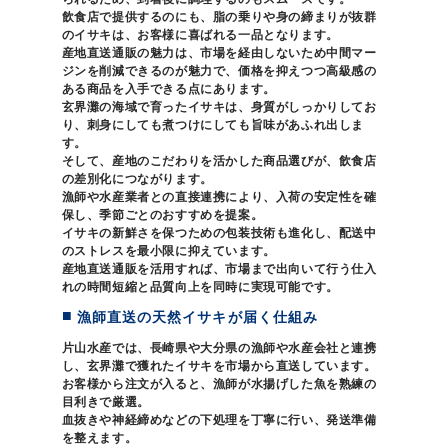
飲食店で提供するのにも、脂の乗りや身の締まりが抜群
のイサキは、お客様に喜ばれる一品となります。
産地直送通販の魅力は、市場を経由しないため中間マー
ジンを削減できるのが魅力で、価格を抑えつつ高級感の
ある商品を入手できる点にあります。
玄界灘の海域で育ったイサキは、身質がしっかりしてお
り、刺身にしても煮つけにしても旨味があふれ出しま
す。
そして、産地のこだわりを活かした商品選びが、飲食店
の差別化につながります。
漁師や水産業者との直接連携により、入荷の安定性を確
保し、季節ごとのおすすめを提案。
イサキの新鮮さを保つための包装技術も進化し、配送中
のストレスを最小限に抑えています。
産地直送通販を活用すれば、市場まで出向いて行う仕入
れの時間短縮と品質向上を同時に実現可能です。
漁師直送の天然イサキが届く仕組み
片山水産では、長崎県や大分県の漁師や水産会社と連携
し、玄界灘で獲れたイサキを市場から直送しています。
お客様から注文が入ると、漁師が水揚げした魚を熟練の
目利きで厳選。
血抜きや神経締めなどの下処理を丁寧に行い、発送準備
を整えます。