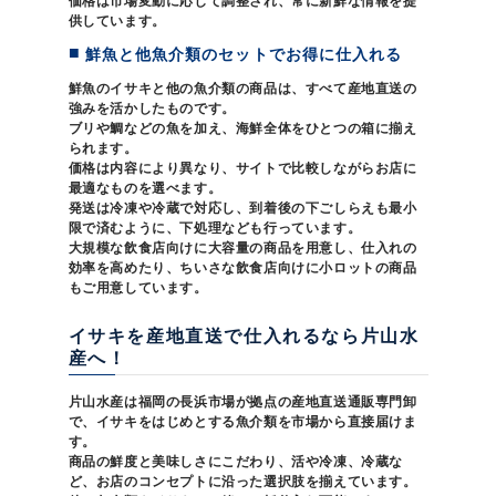
価格は市場変動に応じて調整され、常に新鮮な情報を提
供しています。
鮮魚と他魚介類のセットでお得に仕入れる
鮮魚のイサキと他の魚介類の商品は、すべて産地直送の
強みを活かしたものです。
ブリや鯛などの魚を加え、海鮮全体をひとつの箱に揃え
られます。
価格は内容により異なり、サイトで比較しながらお店に
最適なものを選べます。
発送は冷凍や冷蔵で対応し、到着後の下ごしらえも最小
限で済むように、下処理なども行っています。
大規模な飲食店向けに大容量の商品を用意し、仕入れの
効率を高めたり、ちいさな飲食店向けに小ロットの商品
もご用意しています。
イサキを産地直送で仕入れるなら片山水
産へ！
片山水産は福岡の長浜市場が拠点の産地直送通販専門卸
で、イサキをはじめとする魚介類を市場から直接届けま
す。
商品の鮮度と美味しさにこだわり、活や冷凍、冷蔵な
ど、お店のコンセプトに沿った選択肢を揃えています。