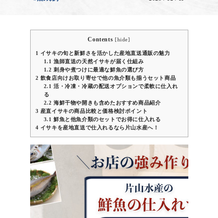
Contents
[
hide
]
1
イサキの旬と新鮮さを活かした産地直送通販の魅力
1.1
漁師直送の天然イサキが届く仕組み
1.2
刺身や煮つけに最適な鮮魚の選び方
2
飲食店向けお取り寄せで他の魚介類も揃うセット商品
2.1
活・冷凍・冷蔵の配送オプションで柔軟に仕入れ
る
2.2
海鮮干物や開きも含めたおすすめ商品紹介
3
産直イサキの商品比較と価格検討ポイント
3.1
鮮魚と他魚介類のセットでお得に仕入れる
4
イサキを産地直送で仕入れるなら片山水産へ！