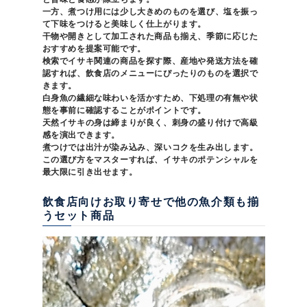
一方、煮つけ用には少し大きめのものを選び、塩を振っ
て下味をつけると美味しく仕上がります。
干物や開きとして加工された商品も揃え、季節に応じた
おすすめを提案可能です。
検索でイサキ関連の商品を探す際、産地や発送方法を確
認すれば、飲食店のメニューにぴったりのものを選択で
きます。
白身魚の繊細な味わいを活かすため、下処理の有無や状
態を事前に確認することがポイントです。
天然イサキの身は締まりが良く、刺身の盛り付けで高級
感を演出できます。
煮つけでは出汁が染み込み、深いコクを生み出します。
この選び方をマスターすれば、イサキのポテンシャルを
最大限に引き出せます。
飲食店向けお取り寄せで他の魚介類も揃
うセット商品