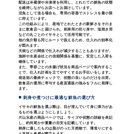
配送は冷蔵便や冷凍便を利用し、とれたての鮮魚の状態
を維持しながらお店へとお届けしています。
活魚として送る場合も、専用の容器でストレスを最小限
に抑えています。
この仕組みにより、産地でとれたときの新鮮さをそのま
まに飲食店へと届けられ、刺身用の切り身や、塩焼き用
などの丸ごとのイサキとして活用可能です。
他の魚介類も同じルートで扱えるため、仕入れの効率化
が図れます。
天候などの関係で仕入れが減少することもありますが、
漁師や水産会社との信頼関係を基盤に、安定した入荷を
確保しています。
また、季節ごとの水揚げ状況を商品ページで案内するこ
とで、仕入れ計画を立てやすくするお手伝いをします。
発送前の最終チェックで、状態の良いものだけを出荷。
飲食店の運用に寄与する産直通販の強みをフルに発揮し
ます。
刺身や煮つけに最適な鮮魚の選び方
イサキの鮮魚を選ぶ際は、目が澄んでいて身に弾力があ
るものを選ぶようにしましょう。
片山水産の商品ページでは、サイズや状態の詳細を表記
し、約何尾かや重量の目安を記載しています。
刺身に適したものは脂がのった天然物で、薄造りにする
と旨味と食感が際立ちます。