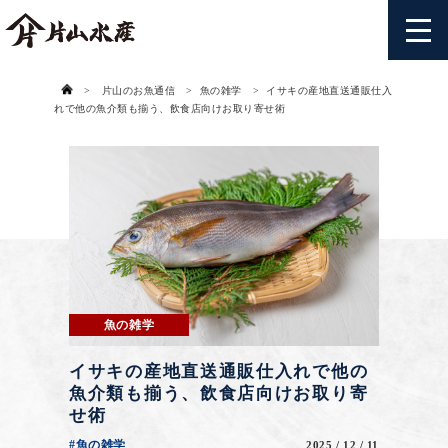
>
片山のお魚通信
>
魚の雑学
>
イサキの産地直送通販仕入
れで他の魚介類も揃う、飲食店向けお取り寄せ術
魚の雑学
イサキの産地直送通販仕入れで他の
魚介類も揃う、飲食店向けお取り寄
せ術
#魚の雑学
2025 / 12 / 11