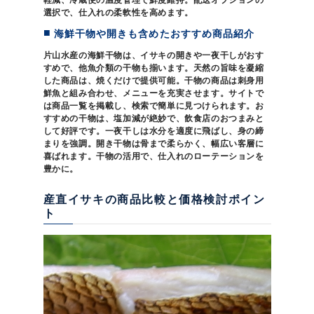
軽減、冷蔵便の温度管理で鮮度維持。配送オプションの
選択で、仕入れの柔軟性を高めます。
海鮮干物や開きも含めたおすすめ商品紹介
片山水産の海鮮干物は、イサキの開きや一夜干しがおす
すめで、他魚介類の干物も揃います。天然の旨味を凝縮
した商品は、焼くだけで提供可能。干物の商品は刺身用
鮮魚と組み合わせ、メニューを充実させます。サイトで
は商品一覧を掲載し、検索で簡単に見つけられます。お
すすめの干物は、塩加減が絶妙で、飲食店のおつまみと
して好評です。一夜干しは水分を適度に飛ばし、身の締
まりを強調。開き干物は骨まで柔らかく、幅広い客層に
喜ばれます。干物の活用で、仕入れのローテーションを
豊かに。
産直イサキの商品比較と価格検討ポイン
ト